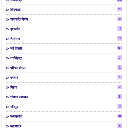
20
छिंदवाड़ा
31
जनजाति विशेष
11
झारखंड
15
तेलंगाना
89
नई दिल्ली
7
नरसिंहपुर
2
पश्चिम बंगाल
1
बरघाट
2
बिहार
5
भोपाल समाचार
3
मणिपुर
3892
मध्यप्रदेश
8
महाराष्ट्र