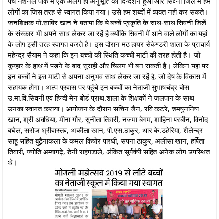
पेंच नेशनल पार्क में एक अलग ही अनुभूति का दिग्दर्शन हुआ और सिवनी जिलें में हम
लोगों का जिस तरह से स्वागत किया गया। उसे हम शब्दों में व्यक्त नही कर सकते।
जनशिक्षक मो.साबिर खान ने बताया कि ये बच्चें प्रकृति के साथ-साथ सिवनी जिलें
के संस्कार भी अपने साथ लेकर जा रहें है क्योंकि सिवनी में आने वाले लोगों का यहां
के लोग इसी तरह स्वागत करते है। इस दौरान मठ हायर सेकेण्डरी शाला के प्राचार्य
महेन्द्र सैयाम ने कहां कि इन बच्चों की स्थिति कच्ची माटी की तरह होती है। जो
कुम्हार के हाथ में पड़ने के बाद सुराही और चिलम भी बन सकती है। लेकिन यहां पर
इन बच्चों ने इस माटी से अपना अनुभव साथ लेकर जा रहें है, जो देष के विकास में
सहायक होगा। अल्प प्रवास पर पहुंचे इन बच्चों का नेताजी सुभाषचंद्र बोस
उ.मा.वि.सिवनी एवं हिन्दी मेन बोर्ड प्राथ.शाला के शिक्षकों ने जलपान के साथ
उनका स्वागत कराया। आयोजन के दौरान सचिन जैन, रवि कटरे, शमषुननिषा
खान, श्री अवधिया, मीना गौर, सुनीता तिवारी, नजमा बेगम, शाहिना परबीन, विनोद
बघेल, सरोज श्रीवास्तव, अकीला खान, पी.एस.ठाकुर, आर.के.डहेरिया, शैलेन्द्र
साहू सहित बुढ़ैनाकला के कमल किषोर पारधी, सपना ठाकुर, अलीसा खान, हर्षिता
तिवारी, ज्योति अम्बागढ़े, डेनी राहंगडाले, अंकित सूर्यवंषी सहित अनेक लोग उपस्थित
थे।