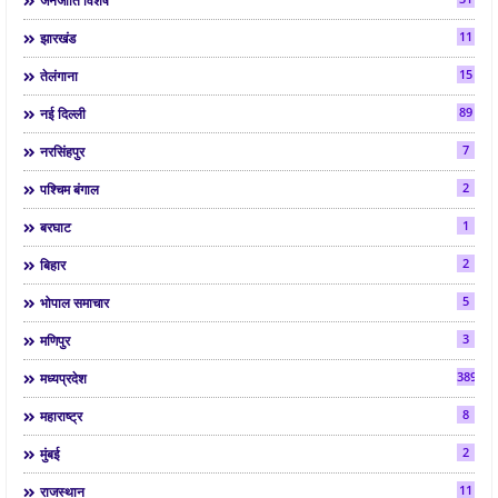
जनजाति विशेष
11
झारखंड
15
तेलंगाना
89
नई दिल्ली
7
नरसिंहपुर
2
पश्चिम बंगाल
1
बरघाट
2
बिहार
5
भोपाल समाचार
3
मणिपुर
3892
मध्यप्रदेश
8
महाराष्ट्र
2
मुंबई
11
राजस्थान