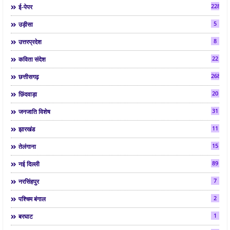
2286
ई-पेपर
5
उड़ीसा
8
उत्तरप्रदेश
22
कविता संदेश
268
छत्तीसगढ़
20
छिंदवाड़ा
31
जनजाति विशेष
11
झारखंड
15
तेलंगाना
89
नई दिल्ली
7
नरसिंहपुर
2
पश्चिम बंगाल
1
बरघाट