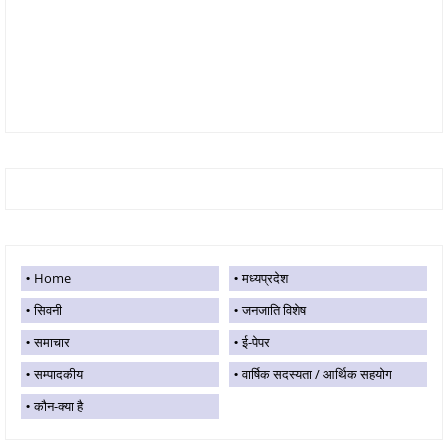
Home
मध्यप्रदेश
सिवनी
जनजाति विशेष
समाचार
ई-पेपर
सम्पादकीय
वार्षिक सदस्यता / आर्थिक सहयोग
कौन-क्या है