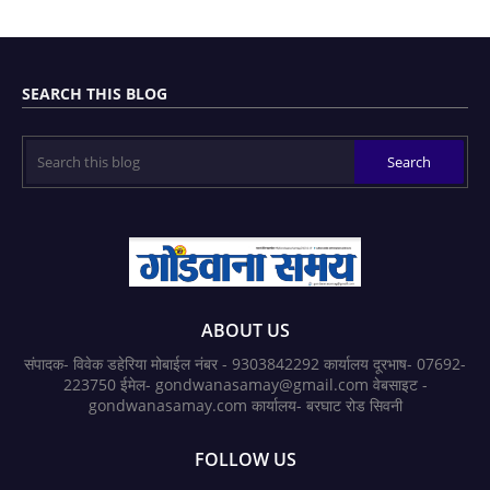
SEARCH THIS BLOG
ABOUT US
संपादक- विवेक डहेरिया मोबाईल नंबर - 9303842292 कार्यालय दूरभाष- 07692-
223750 ईमेल- gondwanasamay@gmail.com वेबसाइट -
gondwanasamay.com कार्यालय- बरघाट रोड सिवनी
FOLLOW US