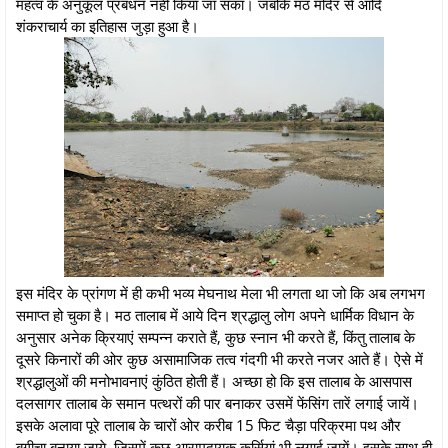
महत्व के अनुकूल प्रबंधन नहीं किया जा सका। जबकि मठ मंदिर से आदि
शंकराचार्य का इतिहास जुड़ा हुआ है।
इस मंदिर के प्रांगण में ही कभी भव्य मेघनाथ मेला भी लगता था जो कि अब लगभग
समाप्त हो चुका है। मठ तालाब में आये दिन श्रद्धालु लोग अपने धार्मिक विधान के
अनुसार अनेक क्रियाएं सम्पन्न कराते हैं, कुछ स्नान भी करते हैं, किंतु तालाब के
दूसरे किनारों की ओर कुछ असामाजिक तत्व गंदगी भी करते नजर आते हैं। ऐसे में
श्रद्धालुओं की मनोभावनाएं कुंठित होती हैं। अच्छा हो कि इस तालाब के आसपास
दलसागर तालाब के समान पत्थरों की पार बनाकर उसमें फेंसिंग तारें लगाई जायें।
इसके अलावा पूरे तालाब के चारों ओर करीब 15 फिट चैड़ा परिक्रमा पथ और
बगीचा बनाया जाये, जिसमें कुछ आरामदायक कुर्सियां भी लगाई जायें। इसके साथ ही