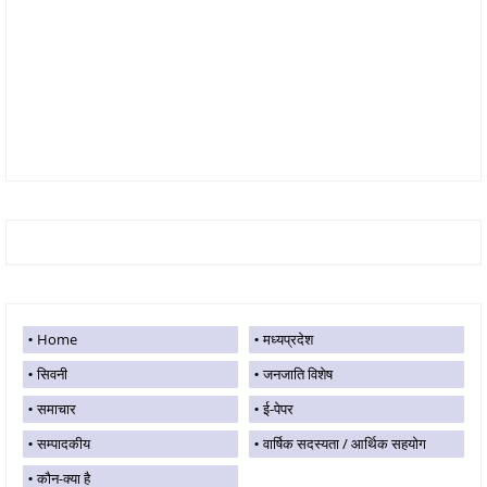
Home
मध्यप्रदेश
सिवनी
जनजाति विशेष
समाचार
ई-पेपर
सम्पादकीय
वार्षिक सदस्यता / आर्थिक सहयोग
कौन-क्या है