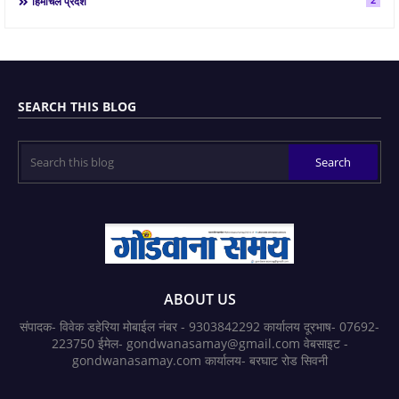
हिमाचल प्रदेश
SEARCH THIS BLOG
ABOUT US
संपादक- विवेक डहेरिया मोबाईल नंबर - 9303842292 कार्यालय दूरभाष- 07692-
223750 ईमेल- gondwanasamay@gmail.com वेबसाइट -
gondwanasamay.com कार्यालय- बरघाट रोड सिवनी