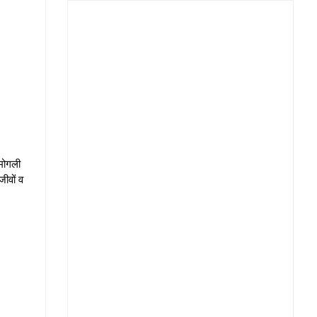
 मोगली
जीवों व