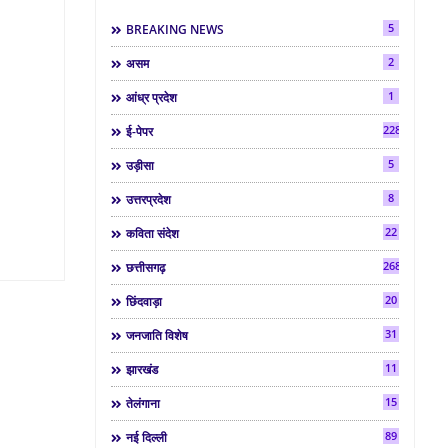
5
BREAKING NEWS
2
असम
1
आंध्र प्रदेश
2286
ई-पेपर
5
उड़ीसा
8
उत्तरप्रदेश
22
कविता संदेश
268
छत्तीसगढ़
20
छिंदवाड़ा
31
जनजाति विशेष
11
झारखंड
15
तेलंगाना
89
नई दिल्ली