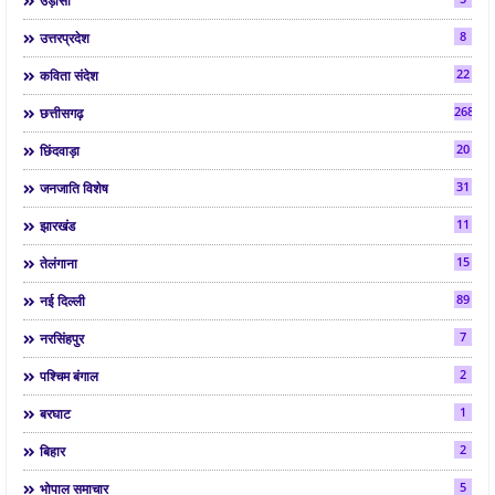
उड़ीसा
8
उत्तरप्रदेश
22
कविता संदेश
268
छत्तीसगढ़
20
छिंदवाड़ा
31
जनजाति विशेष
11
झारखंड
15
तेलंगाना
89
नई दिल्ली
7
नरसिंहपुर
2
पश्चिम बंगाल
1
बरघाट
2
बिहार
5
भोपाल समाचार