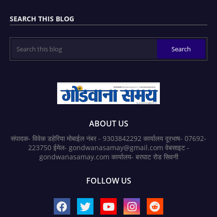
SEARCH THIS BLOG
ABOUT US
संपादक- विवेक डहेरिया मोबाईल नंबर - 9303842292 कार्यालय दूरभाष- 07692-
223750 ईमेल- gondwanasamay@gmail.com वेबसाइट -
gondwanasamay.com कार्यालय- बरघाट रोड सिवनी
FOLLOW US