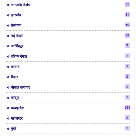
31
जनजाति विशेष
11
झारखंड
15
तेलंगाना
89
नई दिल्ली
7
नरसिंहपुर
2
पश्चिम बंगाल
1
बरघाट
2
बिहार
5
भोपाल समाचार
3
मणिपुर
3892
मध्यप्रदेश
8
महाराष्ट्र
2
मुंबई