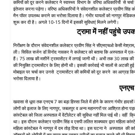
कमियों को दूर करने कलेक्टर ने स्वास्थ्य विभाग के वरिष्ठ अधिकारियोें से चर्च
इंतेजार करना पड़ेगा। वरिष्ठ अधिकारियों ने संवेदनशील कलेक्टर प्रवीण सिंह को
मैन पॉवर उपलब्ध कराने का भरोसा दिलाया है। गंभीर घायलों को नागपुर मेडिकल पहु
शुरू कर दी है। अगले 10-15 दिनों में इसकी सुविधाएं मिलने लगेगी।
ट्रामा में नहीं पहुंचे 
निरीक्षण के दौरान संवेदनशील कलेक्टर प्रवीण सिंह ने सीएमएचओ केसी मेश्राम, 
ली। सिविल सर्जन डॉ विनोद नावकर ने कलेक्टर को बताया कि अस्पताल में एल-थी्र
हैं। 75 लाख की मशीनें ट्रामासेंटर में लगाई जानी थी। अभी तक 30 लाख की 
की नियुक्ति ट्रामासेंटर के लिए होनी थी। इसकी कार्रवाई भी सालों से अटकी हुई ह
मोबाइल पर चर्चा कर उनसे ट्रामासेंटर की कमियों को दूर करने का आग्रह किया।
भरोसा दिलाया है।
एनएच 7
खवासा से धूमा तक एनएच 7 का बड़ा हिस्सा जिले में होने के कारण गंभीर हादसों क
लोगों को इलाज के लिए नागपुर, जबलपुर व अन्य महानगरों पर आश्रित होना पड़त
कांस्टेबल को जिला अस्पताल में वेंटीलेटर की सुविधा नहीं मिल पाई थी। वहीं क्
था। इस दौरान कलेक्टर प्रवीण सिंह व एसपी ललित शाक्यवार द्वारा महिला क
महिला कांस्टेबल ने नागपुर में दम तोड़ दिया था। इस घटना ने अस्पताल की कमि
डॉक्टरों को ओपीडी में तय समय तक रहकर मरीजों का इलाज करने की भी हिदा