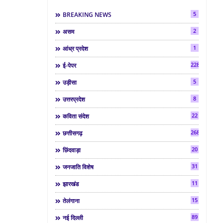
5
BREAKING NEWS
2
असम
1
आंध्र प्रदेश
2286
ई-पेपर
5
उड़ीसा
8
उत्तरप्रदेश
22
कविता संदेश
268
छत्तीसगढ़
20
छिंदवाड़ा
31
जनजाति विशेष
11
झारखंड
15
तेलंगाना
89
नई दिल्ली