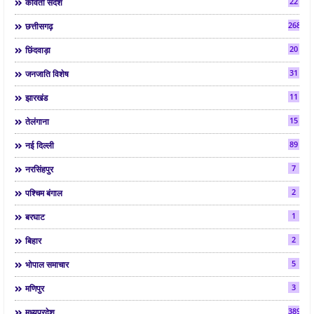
22
कविता संदेश
268
छत्तीसगढ़
20
छिंदवाड़ा
31
जनजाति विशेष
11
झारखंड
15
तेलंगाना
89
नई दिल्ली
7
नरसिंहपुर
2
पश्चिम बंगाल
1
बरघाट
2
बिहार
5
भोपाल समाचार
3
मणिपुर
3892
मध्यप्रदेश