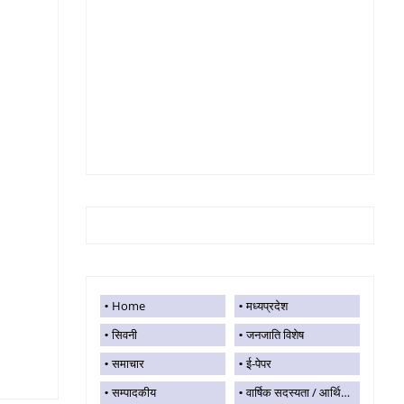
Home
मध्यप्रदेश
सिवनी
जनजाति विशेष
समाचार
ई-पेपर
सम्पादकीय
वार्षिक सदस्यता / आर्थिक सहयोग