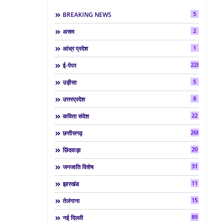
5
BREAKING NEWS
2
असम
1
आंध्र प्रदेश
2286
ई-पेपर
5
उड़ीसा
8
उत्तरप्रदेश
22
कविता संदेश
268
छत्तीसगढ़
20
छिंदवाड़ा
31
जनजाति विशेष
11
झारखंड
15
तेलंगाना
89
नई दिल्ली