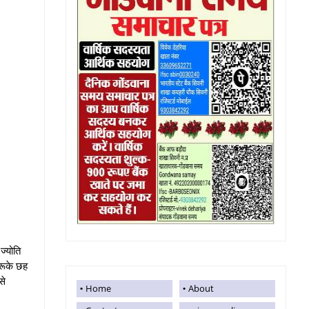
ज्योति
रूके छह
से
Home
About