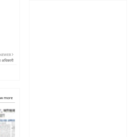
NEWER
जन अधिकारी
w more