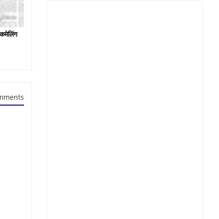
कमेलिंग
mments