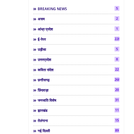
5
BREAKING NEWS
2
असम
1
आंध्र प्रदेश
2286
ई-पेपर
5
उड़ीसा
8
उत्तरप्रदेश
22
कविता संदेश
268
छत्तीसगढ़
20
छिंदवाड़ा
31
जनजाति विशेष
11
झारखंड
15
तेलंगाना
89
नई दिल्ली