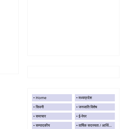
Home
मध्यप्रदेश
सिवनी
जनजाति विशेष
समाचार
ई-पेपर
सम्पादकीय
वार्षिक सदस्यता / आर्थिक सहयोग