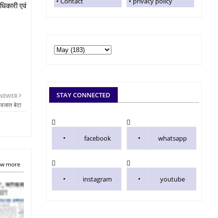
Contact
privacy policy
धिकारी एवं
STAY CONNECTED
NEWER
नवजात बेटा
facebook
whatsapp
w more
instagram
youtube