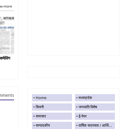
w more
कमेलिंग
mments
Home
मध्यप्रदेश
सिवनी
जनजाति विशेष
समाचार
ई-पेपर
सम्पादकीय
वार्षिक सदस्यता / आर्थिक सहयोग