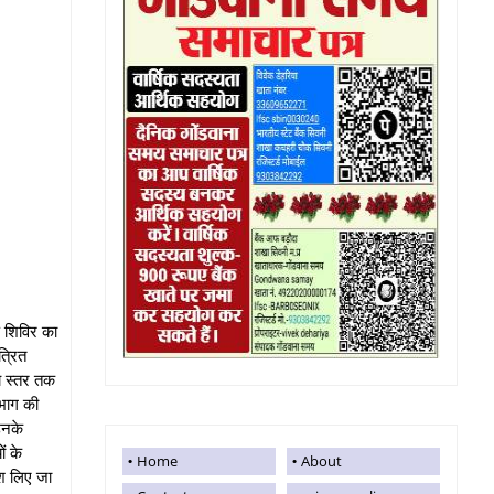
ण शिविर का
त्रित
ीय स्तर तक
भाग की
उनके
ं के
Home
About
ेश लिए जा