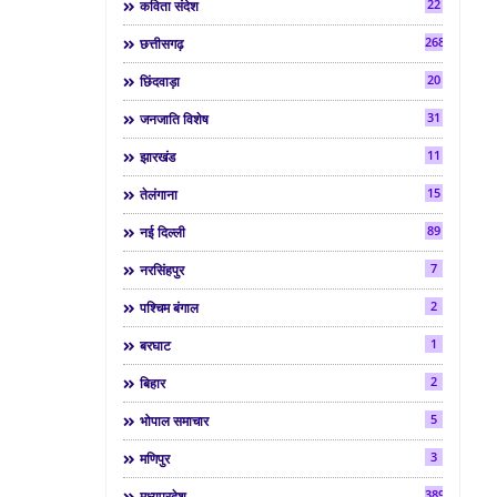
22
कविता संदेश
268
छत्तीसगढ़
20
छिंदवाड़ा
31
जनजाति विशेष
11
झारखंड
15
तेलंगाना
89
नई दिल्ली
7
नरसिंहपुर
2
पश्चिम बंगाल
1
बरघाट
2
बिहार
5
भोपाल समाचार
3
मणिपुर
3892
मध्यप्रदेश