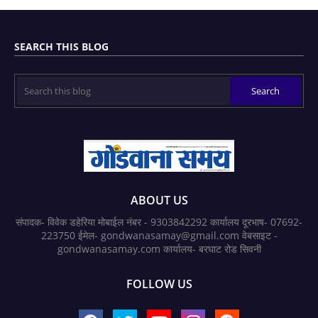
SEARCH THIS BLOG
ABOUT US
संपादक- विवेक डहेरिया मोबाईल नंबर - 9303842292 कार्यालय दूरभाष- 07692-
223750 ईमेल- gondwanasamay@gmail.com वेबसाइट -
gondwanasamay.com कार्यालय- बरघाट रोड सिवनी
FOLLOW US