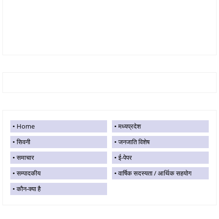
Home
मध्यप्रदेश
सिवनी
जनजाति विशेष
समाचार
ई-पेपर
सम्पादकीय
वार्षिक सदस्यता / आर्थिक सहयोग
कौन-क्या है