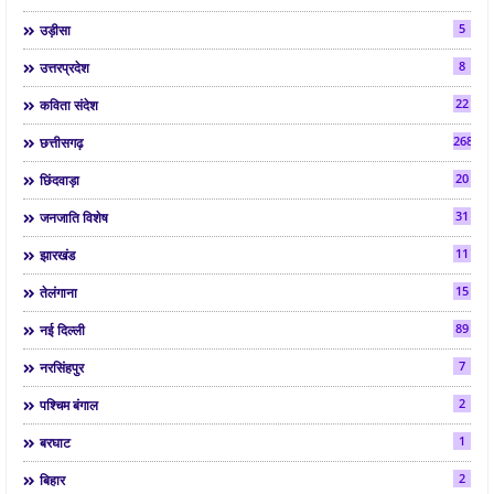
5
उड़ीसा
8
उत्तरप्रदेश
22
कविता संदेश
268
छत्तीसगढ़
20
छिंदवाड़ा
31
जनजाति विशेष
11
झारखंड
15
तेलंगाना
89
नई दिल्ली
7
नरसिंहपुर
2
पश्चिम बंगाल
1
बरघाट
2
बिहार