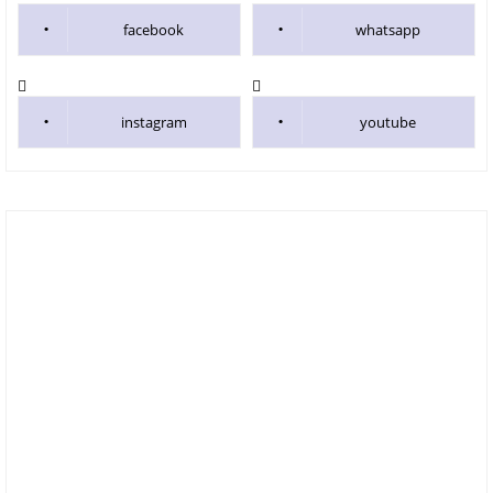
facebook
whatsapp
instagram
youtube