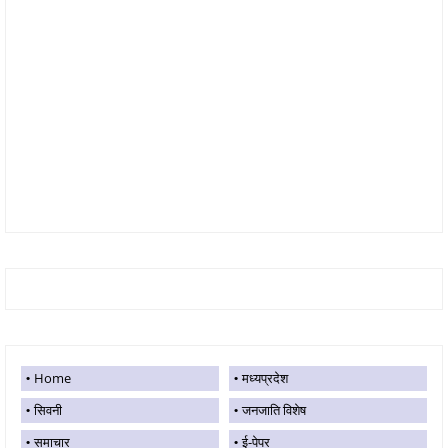
Home
मध्यप्रदेश
सिवनी
जनजाति विशेष
समाचार
ई-पेपर