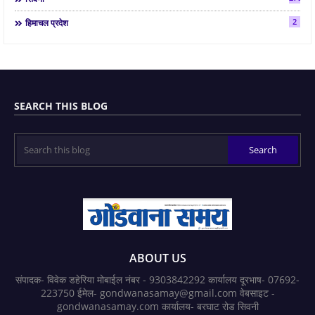
2
हिमाचल प्रदेश
SEARCH THIS BLOG
ABOUT US
संपादक- विवेक डहेरिया मोबाईल नंबर - 9303842292 कार्यालय दूरभाष- 07692-
223750 ईमेल- gondwanasamay@gmail.com वेबसाइट -
gondwanasamay.com कार्यालय- बरघाट रोड सिवनी