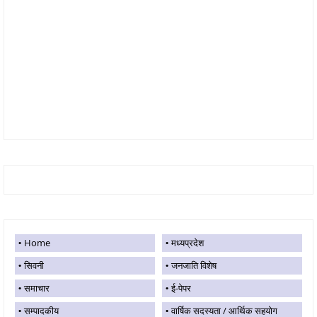
Home
मध्यप्रदेश
सिवनी
जनजाति विशेष
समाचार
ई-पेपर
सम्पादकीय
वार्षिक सदस्यता / आर्थिक सहयोग