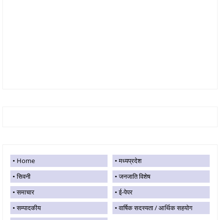
Home
मध्यप्रदेश
सिवनी
जनजाति विशेष
समाचार
ई-पेपर
सम्पादकीय
वार्षिक सदस्यता / आर्थिक सहयोग