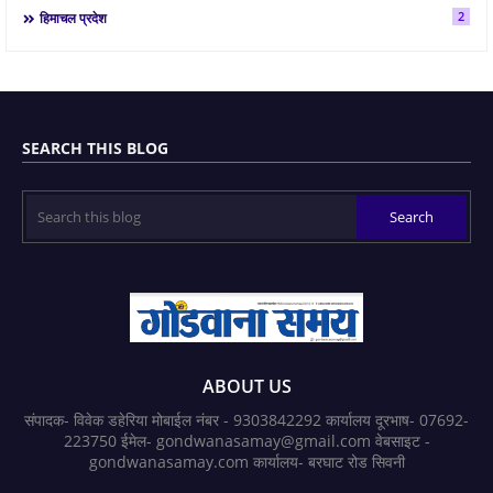
2
हिमाचल प्रदेश
SEARCH THIS BLOG
ABOUT US
संपादक- विवेक डहेरिया मोबाईल नंबर - 9303842292 कार्यालय दूरभाष- 07692-
223750 ईमेल- gondwanasamay@gmail.com वेबसाइट -
gondwanasamay.com कार्यालय- बरघाट रोड सिवनी