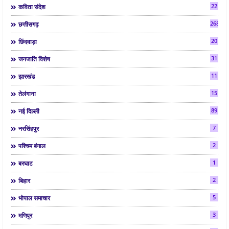
22
कविता संदेश
268
छत्तीसगढ़
20
छिंदवाड़ा
31
जनजाति विशेष
11
झारखंड
15
तेलंगाना
89
नई दिल्ली
7
नरसिंहपुर
2
पश्चिम बंगाल
1
बरघाट
2
बिहार
5
भोपाल समाचार
3
मणिपुर