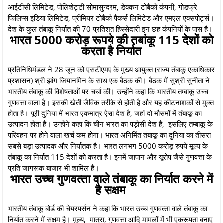
आईटीसी लिमिटेड, पोलिशेट्टी सोमासुन्‍दरम, डेक्‍कन टोबैको कंपनी, गोडफ्रे
फिलिप्‍स इंडिया लिमिटेड, प्रीमियर टोबैको पैकर्स लिमिटेड और एमएल एक्‍सपोर्ट्स।
देश के कुल तंबाकू निर्यात की 70 प्रतिशत हिस्‍सेदारी इन छह कंपनियों के पास है।
भारत 5000 करोड़ रूपये की तबांकू 115 देशों को
करता है निर्यात
प्रतिनिधिमंडल ने 28 जून को एसटीएमए के मुख्य आयुक्त (राज्य तंबाकू एकाधिकार
प्रशासन) श्री झांग जियानमिन के साथ एक बैठक की। बैठक में सुश्री सुनीता ने
भारतीय तंबाकू की विशेषताओं पर चर्चा की। उन्होंने कहा कि भारतीय तम्बाकू उच्च
गुणवत्ता वाला है। इसकी खेती जैविक तरीके से होती है और यह कीटनाशकों से मुक्‍त
होता है। पूरी दुनिया में भारत एकमात्र ऐसा देश है, जहां दो मौसमों में तंबाकू का
उत्पादन होता है। उन्‍होंने कहा कि चीन भारत का पड़ोसी देश है, इसलिए तम्‍बाकू के
परिवहन पर होने वाला खर्च कम होगा। भारत अनिर्मित तंबाकू का दुनिया का तीसरा
सबसे बड़ा उत्‍पादक और निर्यातक है। भारत लगभग 5000 करोड़ रुपये मूल्‍य के
तंबाकू का निर्यात 115 देशों को करता है। इनमें जापान और यूरोप जैसे गुणवत्ता के
प्रति जागरूक बाजार भी शामिल हैं।
भारत उच्‍च गुणवत्‍ता वाले तंबाकू का निर्यात करने में
है सक्षम
भारतीय तंबाकू बोर्ड की चेयरपर्सन ने कहा कि भारत उच्‍च गुणवत्‍ता वाले तंबाकू का
निर्यात करने में सक्षम है। मूल्य, मात्रा, गुणवत्ता आदि मामलों में भी एकरूपता बनाए