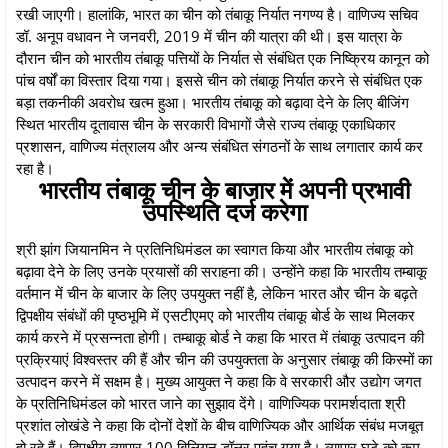
रखी जाएगी। हालांकि, भारत का चीन को तंबाकू निर्यात नगण्य है। वाणिज्य सचिव
डॉ. अनूप वधावन ने जनवरी, 2019 में चीन की यात्रा की थी। इस यात्रा के
दौरान चीन को भारतीय तंबाकू पत्तियों के निर्यात से संबंधित एक निष्क्रिय कानून को
पांच वर्षों का विस्‍तार दिया गया। इससे चीन को तंबाकू निर्यात करने से संबंधित एक
बड़ा तकनीकी अवरोध खत्‍म हुआ। भारतीय तंबाकू को बढ़ावा देने के लिए बीजिंग
स्थित भारतीय दूतावास चीन के सरकारी विभागों जैसे राज्‍य तंबाकू एकाधिकार
प्रशासन, वाणिज्य मंत्रालय और अन्य संबंधित संगठनों के साथ लगातार कार्य कर
रहा है।
भारतीय तंबाकू चीन के बाजार में अपनी प्रभावी
उपस्थिति दर्ज करेगा
श्री झांग जियानमिन ने प्रतिनिधिमंडल का स्वागत किया और भारतीय तंबाकू को
बढ़ावा देने के लिए उनके प्रयासों की सराहना की। उन्‍होंने कहा कि भारतीय तम्बाकू
वर्तमान में चीन के बाजार के लिए उपयुक्त नहीं है, लेकिन भारत और चीन के बढ़ते
द्विपक्षीय संबंधों की पृष्ठभूमि में एसटीएमए को भारतीय तंबाकू बोर्ड के साथ मिलकर
कार्य करने में प्रसन्‍नता होगी। तम्बाकू बोर्ड ने कहा कि भारत में तंबाकू उत्‍पादन की
प्रक्रियाएं विश्‍वस्‍तर की हैं और चीन की उपयुक्‍तता के अनुसार तंबाकू की किस्‍मों का
उत्‍पादन करने में सक्षम है। मुख्य आयुक्त ने कहा कि वे सरकारी और उद्योग जगत
के प्रतिनिधिमंडल को भारत जाने का सुझाव देंगे। वाणिज्यिक परामर्शदाता श्री
प्रशांत लोखंडे ने कहा कि दोनों देशों के बीच वाणिज्यिक और आर्थिक संबंध मजबूत
हो रहे हैं। द्विपक्षीय व्‍यापार 100 बिलियन डॉलर पहुंच गया है। व्‍यापार घटे को कम