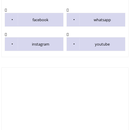
facebook
whatsapp
instagram
youtube