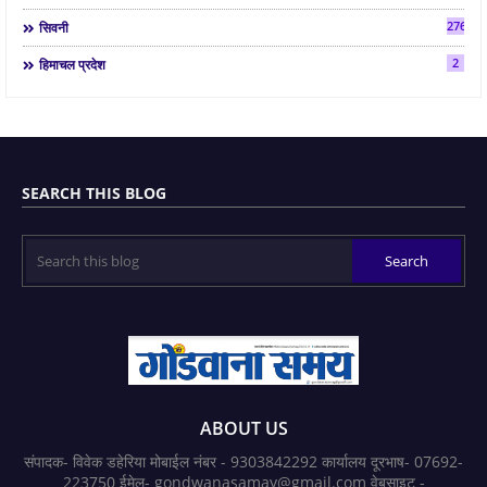
2763
सिवनी
2
हिमाचल प्रदेश
SEARCH THIS BLOG
ABOUT US
संपादक- विवेक डहेरिया मोबाईल नंबर - 9303842292 कार्यालय दूरभाष- 07692-
223750 ईमेल- gondwanasamay@gmail.com वेबसाइट -