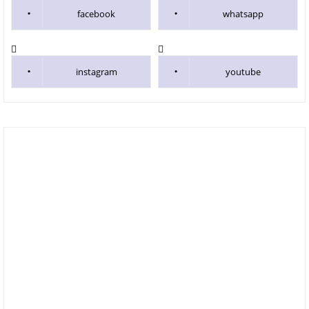
facebook
whatsapp
instagram
youtube