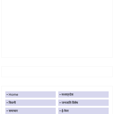
Home
मध्यप्रदेश
सिवनी
जनजाति विशेष
समाचार
ई-पेपर