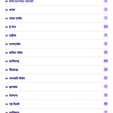
5
BREAKING NEWS
2
असम
1
आंध्र प्रदेश
2286
ई-पेपर
5
उड़ीसा
8
उत्तरप्रदेश
22
कविता संदेश
268
छत्तीसगढ़
20
छिंदवाड़ा
31
जनजाति विशेष
11
झारखंड
15
तेलंगाना
89
नई दिल्ली
7
नरसिंहपुर