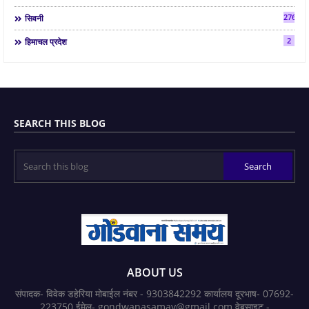
2763
सिवनी
2
हिमाचल प्रदेश
SEARCH THIS BLOG
ABOUT US
संपादक- विवेक डहेरिया मोबाईल नंबर - 9303842292 कार्यालय दूरभाष- 07692-
223750 ईमेल- gondwanasamay@gmail.com वेबसाइट -