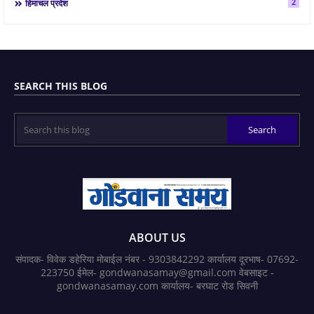
2
हिमाचल प्रदेश
SEARCH THIS BLOG
ABOUT US
संपादक- विवेक डहेरिया मोबाईल नंबर - 9303842292 कार्यालय दूरभाष- 07692-
223750 ईमेल- gondwanasamay@gmail.com वेबसाइट -
gondwanasamay.com कार्यालय- बरघाट रोड सिवनी