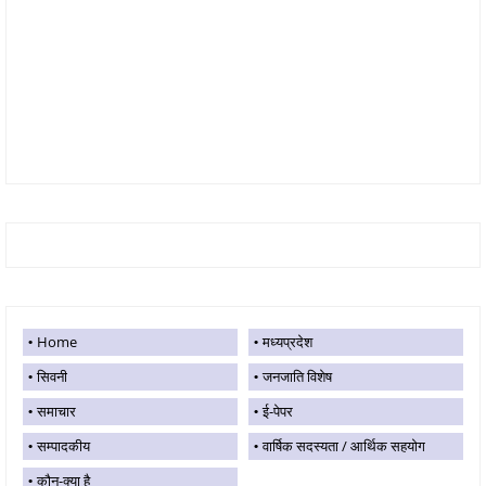
Home
मध्यप्रदेश
सिवनी
जनजाति विशेष
समाचार
ई-पेपर
सम्पादकीय
वार्षिक सदस्यता / आर्थिक सहयोग
कौन-क्या है