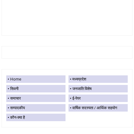
Home
मध्यप्रदेश
सिवनी
जनजाति विशेष
समाचार
ई-पेपर
सम्पादकीय
वार्षिक सदस्यता / आर्थिक सहयोग
कौन-क्या है