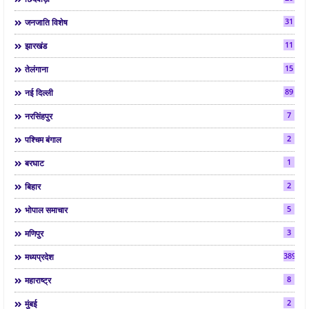
31
जनजाति विशेष
11
झारखंड
15
तेलंगाना
89
नई दिल्ली
7
नरसिंहपुर
2
पश्चिम बंगाल
1
बरघाट
2
बिहार
5
भोपाल समाचार
3
मणिपुर
3892
मध्यप्रदेश
8
महाराष्ट्र
2
मुंबई