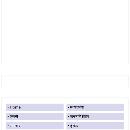
Home
मध्यप्रदेश
सिवनी
जनजाति विशेष
समाचार
ई-पेपर