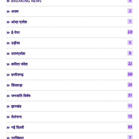
5
BREAKING NEWS
2
असम
1
आंध्र प्रदेश
2286
ई-पेपर
5
उड़ीसा
8
उत्तरप्रदेश
22
कविता संदेश
268
छत्तीसगढ़
20
छिंदवाड़ा
31
जनजाति विशेष
11
झारखंड
15
तेलंगाना
89
नई दिल्ली
7
नरसिंहपुर