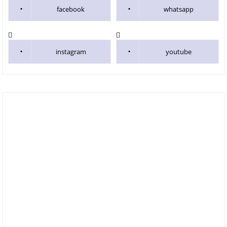
facebook
whatsapp
instagram
youtube