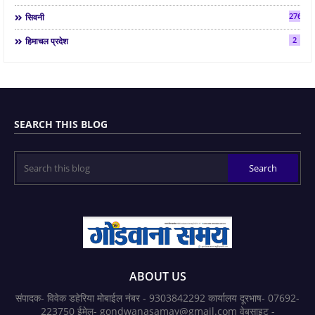
2763
सिवनी
2
हिमाचल प्रदेश
SEARCH THIS BLOG
ABOUT US
संपादक- विवेक डहेरिया मोबाईल नंबर - 9303842292 कार्यालय दूरभाष- 07692-
223750 ईमेल- gondwanasamay@gmail.com वेबसाइट -