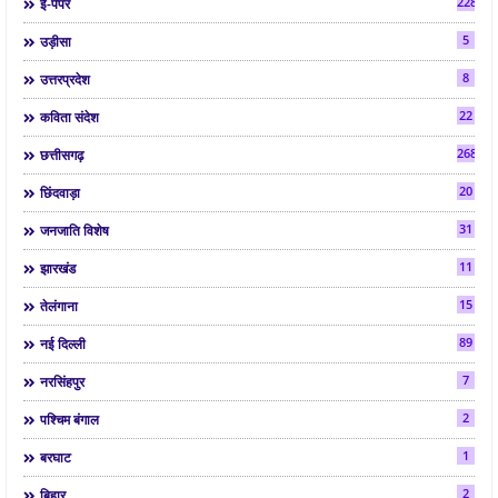
2286
ई-पेपर
5
उड़ीसा
8
उत्तरप्रदेश
22
कविता संदेश
268
छत्तीसगढ़
20
छिंदवाड़ा
31
जनजाति विशेष
11
झारखंड
15
तेलंगाना
89
नई दिल्ली
7
नरसिंहपुर
2
पश्चिम बंगाल
1
बरघाट
2
बिहार