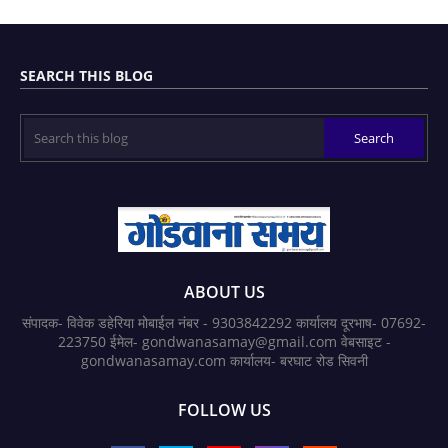
SEARCH THIS BLOG
ABOUT US
संपादक- विवेक डहेरिया मोबाईल नंबर - 9303842292 कार्यालय दूरभाष- 07692-
223750 ईमेल- gondwanasamay@gmail.com वेबसाइट -
gondwanasamay.com कार्यालय- बरघाट रोड सिवनी
FOLLOW US