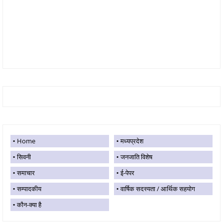
Home
मध्यप्रदेश
सिवनी
जनजाति विशेष
समाचार
ई-पेपर
सम्पादकीय
वार्षिक सदस्यता / आर्थिक सहयोग
कौन-क्या है