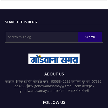
SEARCH THIS BLOG
ABOUT US
संपादक- विवेक डहेरिया मोबाईल नंबर - 9303842292 कार्यालय दूरभाष- 07692-
223750 ईमेल- gondwanasamay@gmail.com वेबसाइट -
gondwanasamay.com कार्यालय- बरघाट रोड सिवनी
FOLLOW US