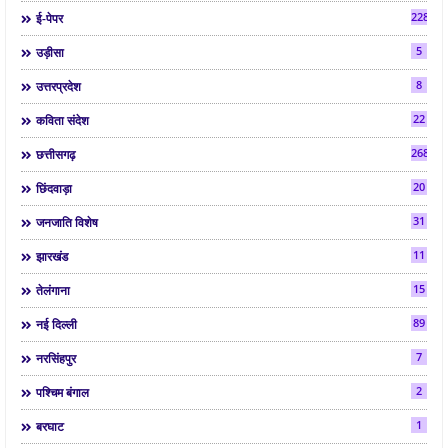
2286
ई-पेपर
5
उड़ीसा
8
उत्तरप्रदेश
22
कविता संदेश
268
छत्तीसगढ़
20
छिंदवाड़ा
31
जनजाति विशेष
11
झारखंड
15
तेलंगाना
89
नई दिल्ली
7
नरसिंहपुर
2
पश्चिम बंगाल
1
बरघाट