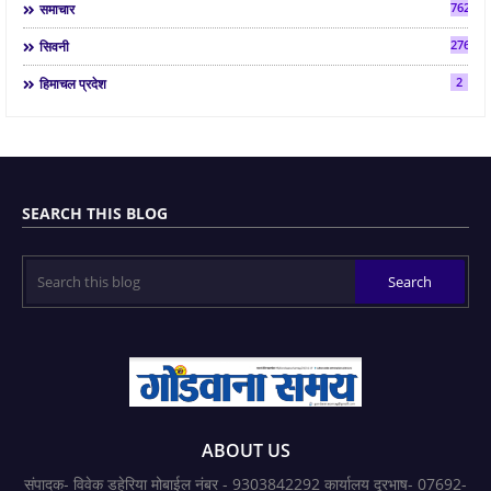
7624
समाचार
2763
सिवनी
2
हिमाचल प्रदेश
SEARCH THIS BLOG
ABOUT US
संपादक- विवेक डहेरिया मोबाईल नंबर - 9303842292 कार्यालय दूरभाष- 07692-