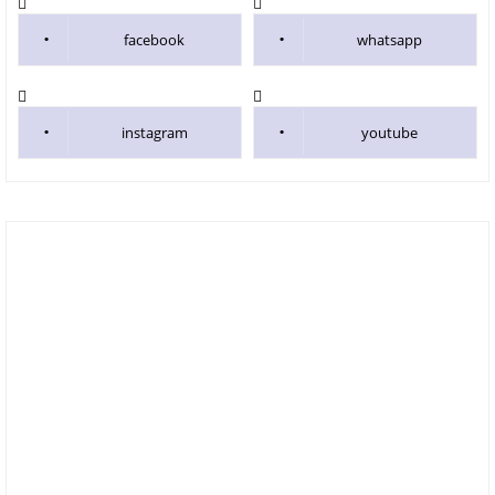
facebook
whatsapp
instagram
youtube