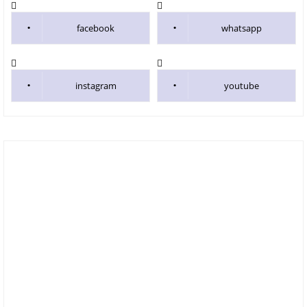
facebook
whatsapp
instagram
youtube