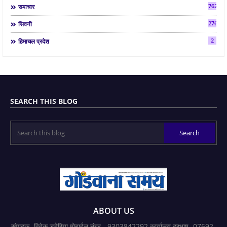
7624
समाचार
2763
सिवनी
2
हिमाचल प्रदेश
SEARCH THIS BLOG
ABOUT US
संपादक- विवेक डहेरिया मोबाईल नंबर - 9303842292 कार्यालय दूरभाष- 07692-