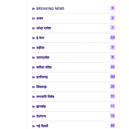
5
BREAKING NEWS
2
असम
1
आंध्र प्रदेश
2286
ई-पेपर
5
उड़ीसा
8
उत्तरप्रदेश
22
कविता संदेश
268
छत्तीसगढ़
20
छिंदवाड़ा
31
जनजाति विशेष
11
झारखंड
15
तेलंगाना
89
नई दिल्ली