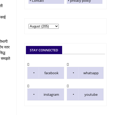
Contact
privacy policy
ली
इकाई
तिभागी
रीय स्तर
STAY CONNECTED
िद्ध
को समझते
facebook
whatsapp
instagram
youtube