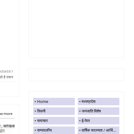
NEWER
ते है राशन
Home
मध्यप्रदेश
सिवनी
जनजाति विशेष
w more
समाचार
ई-पेपर
सम्पादकीय
वार्षिक सदस्यता / आर्थिक सहयोग