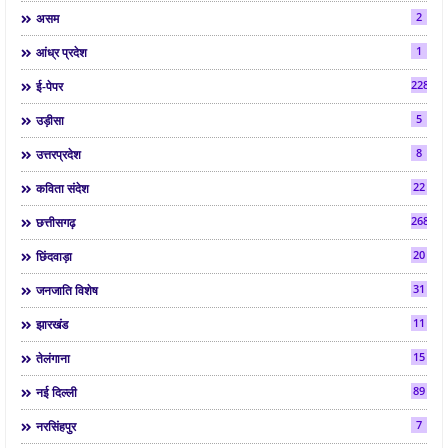
2
असम
1
आंध्र प्रदेश
2286
ई-पेपर
5
उड़ीसा
8
उत्तरप्रदेश
22
कविता संदेश
268
छत्तीसगढ़
20
छिंदवाड़ा
31
जनजाति विशेष
11
झारखंड
15
तेलंगाना
89
नई दिल्ली
7
नरसिंहपुर