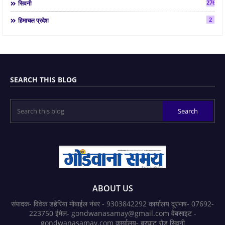
2763
सिवनी
2
हिमाचल प्रदेश
SEARCH THIS BLOG
ABOUT US
संपादक- विवेक डहेरिया मोबाईल नंबर - 9303842292 कार्यालय दूरभाष- 07692-
223750 ईमेल- gondwanasamay@gmail.com वेबसाइट -
gondwanasamay.com कार्यालय- बरघाट रोड सिवनी