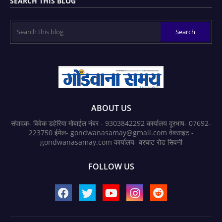
SEARCH THIS BLOG
ABOUT US
संपादक- विवेक डहेरिया मोबाईल नंबर - 9303842292 कार्यालय दूरभाष- 07692-
223750 ईमेल- gondwanasamay@gmail.com वेबसाइट -
gondwanasamay.com कार्यालय- बरघाट रोड सिवनी
FOLLOW US