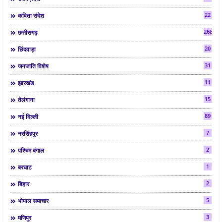
22
कविता संदेश
268
छत्तीसगढ़
20
छिंदवाड़ा
31
जनजाति विशेष
11
झारखंड
15
तेलंगाना
89
नई दिल्ली
7
नरसिंहपुर
2
पश्चिम बंगाल
1
बरघाट
2
बिहार
5
भोपाल समाचार
3
मणिपुर