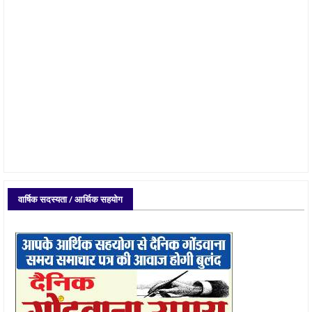
वार्षिक सदस्यता / आर्थिक सहयोग