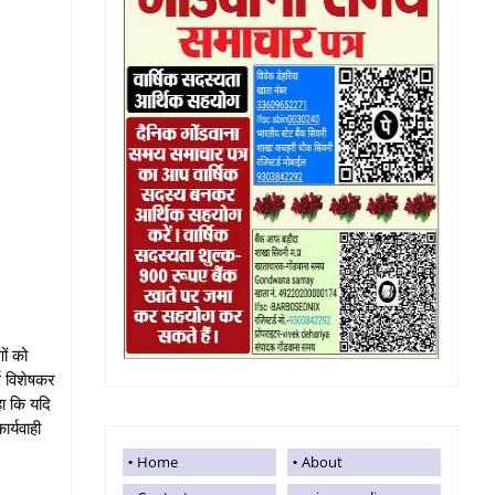
ों को
ग विशेषकर
ा कि यदि
र्यवाही
Home
About