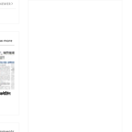
NEWER
w more
कमेलिंग
mments