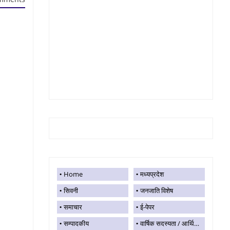
Home
मध्यप्रदेश
सिवनी
जनजाति विशेष
समाचार
ई-पेपर
सम्पादकीय
वार्षिक सदस्यता / आर्थिक सहयोग