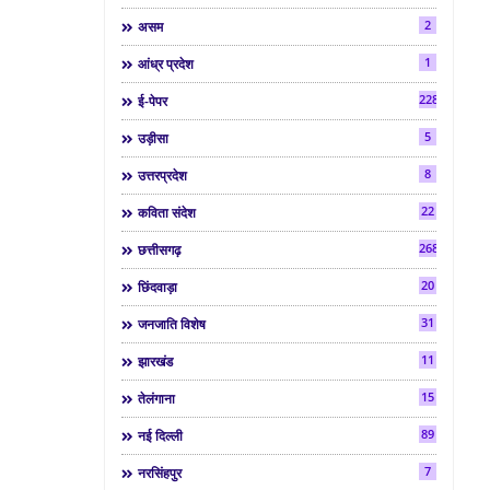
2
असम
1
आंध्र प्रदेश
2286
ई-पेपर
5
उड़ीसा
8
उत्तरप्रदेश
22
कविता संदेश
268
छत्तीसगढ़
20
छिंदवाड़ा
31
जनजाति विशेष
11
झारखंड
15
तेलंगाना
89
नई दिल्ली
7
नरसिंहपुर