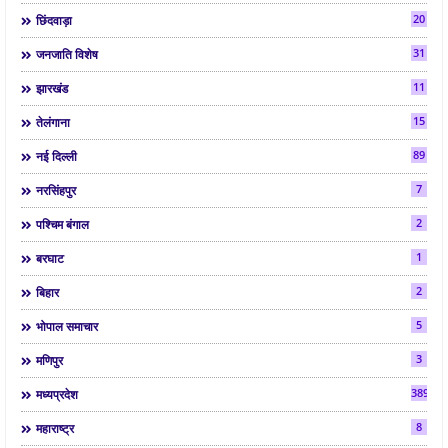
20
छिंदवाड़ा
31
जनजाति विशेष
11
झारखंड
15
तेलंगाना
89
नई दिल्ली
7
नरसिंहपुर
2
पश्चिम बंगाल
1
बरघाट
2
बिहार
5
भोपाल समाचार
3
मणिपुर
3892
मध्यप्रदेश
8
महाराष्ट्र