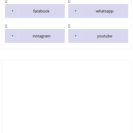
facebook
whatsapp
instagram
youtube