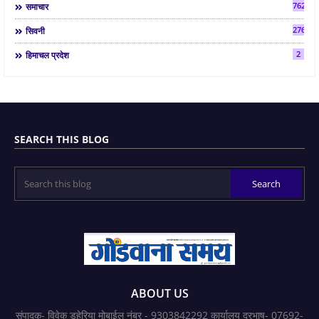
7624
समाचार
2763
सिवनी
2
हिमाचल प्रदेश
SEARCH THIS BLOG
ABOUT US
संपादक- विवेक डहेरिया मोबाईल नंबर - 9303842292 कार्यालय दूरभाष- 07692-