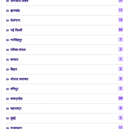
31
जनजाति विशेष
11
झारखंड
15
तेलंगाना
89
नई दिल्ली
7
नरसिंहपुर
2
पश्चिम बंगाल
1
बरघाट
2
बिहार
5
भोपाल समाचार
3
मणिपुर
3892
मध्यप्रदेश
8
महाराष्ट्र
2
मुंबई
11
राजस्थान