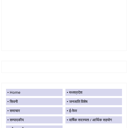
Home
मध्यप्रदेश
सिवनी
जनजाति विशेष
समाचार
ई-पेपर
सम्पादकीय
वार्षिक सदस्यता / आर्थिक सहयोग