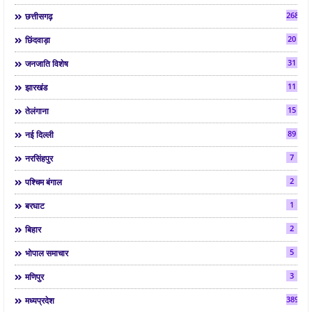
268
छत्तीसगढ़
20
छिंदवाड़ा
31
जनजाति विशेष
11
झारखंड
15
तेलंगाना
89
नई दिल्ली
7
नरसिंहपुर
2
पश्चिम बंगाल
1
बरघाट
2
बिहार
5
भोपाल समाचार
3
मणिपुर
3892
मध्यप्रदेश