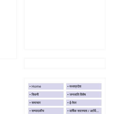
Home
मध्यप्रदेश
सिवनी
जनजाति विशेष
समाचार
ई-पेपर
सम्पादकीय
वार्षिक सदस्यता / आर्थिक सहयोग