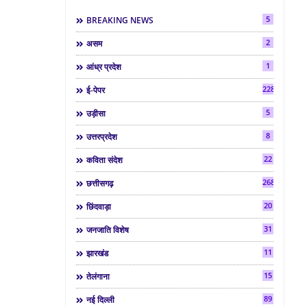
5
BREAKING NEWS
2
असम
1
आंध्र प्रदेश
2286
ई-पेपर
5
उड़ीसा
8
उत्तरप्रदेश
22
कविता संदेश
268
छत्तीसगढ़
20
छिंदवाड़ा
31
जनजाति विशेष
11
झारखंड
15
तेलंगाना
89
नई दिल्ली