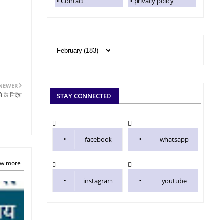
Contact
privacy policy
NEWER
 के निर्देश
STAY CONNECTED
facebook
whatsapp
w more
instagram
youtube