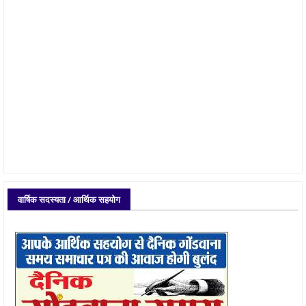
वार्षिक सदस्यता / आर्थिक सहयोग