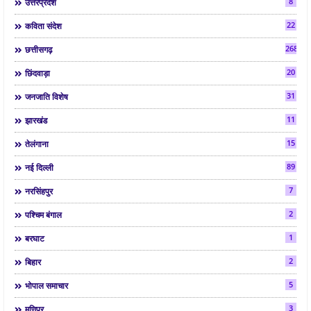
8
उत्तरप्रदेश
22
कविता संदेश
268
छत्तीसगढ़
20
छिंदवाड़ा
31
जनजाति विशेष
11
झारखंड
15
तेलंगाना
89
नई दिल्ली
7
नरसिंहपुर
2
पश्चिम बंगाल
1
बरघाट
2
बिहार
5
भोपाल समाचार
3
मणिपुर