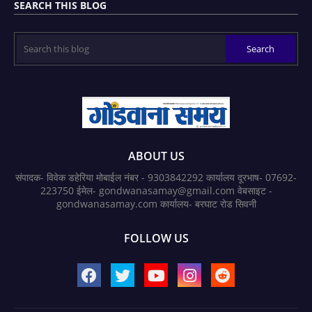
SEARCH THIS BLOG
ABOUT US
संपादक- विवेक डहेरिया मोबाईल नंबर - 9303842292 कार्यालय दूरभाष- 07692-
223750 ईमेल- gondwanasamay@gmail.com वेबसाइट -
gondwanasamay.com कार्यालय- बरघाट रोड सिवनी
FOLLOW US