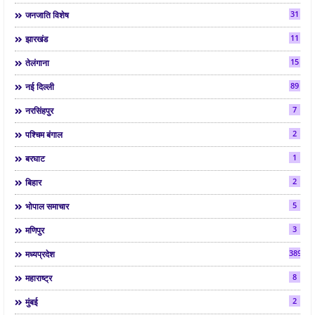
31
जनजाति विशेष
11
झारखंड
15
तेलंगाना
89
नई दिल्ली
7
नरसिंहपुर
2
पश्चिम बंगाल
1
बरघाट
2
बिहार
5
भोपाल समाचार
3
मणिपुर
3892
मध्यप्रदेश
8
महाराष्ट्र
2
मुंबई