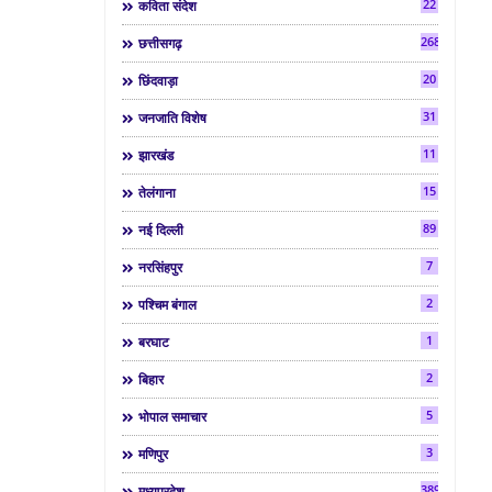
22
कविता संदेश
268
छत्तीसगढ़
20
छिंदवाड़ा
31
जनजाति विशेष
11
झारखंड
15
तेलंगाना
89
नई दिल्ली
7
नरसिंहपुर
2
पश्चिम बंगाल
1
बरघाट
2
बिहार
5
भोपाल समाचार
3
मणिपुर
3892
मध्यप्रदेश