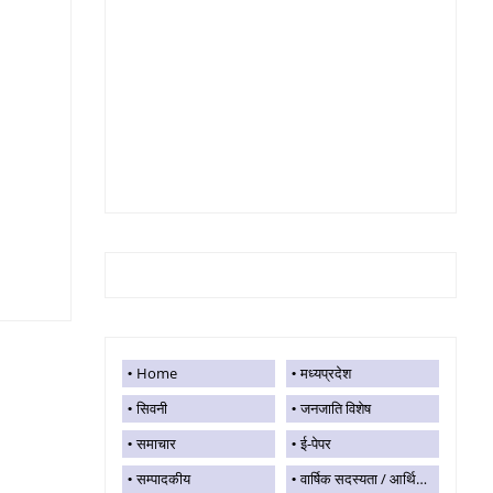
Home
मध्यप्रदेश
सिवनी
जनजाति विशेष
समाचार
ई-पेपर
सम्पादकीय
वार्षिक सदस्यता / आर्थिक सहयोग