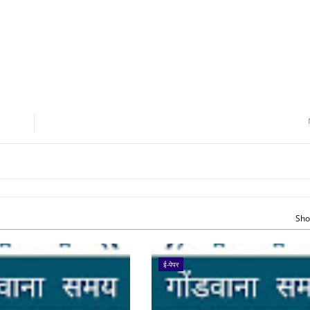
Sho
ई-पेपर