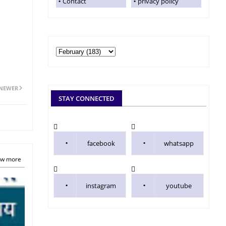
Contact
privacy policy
NEWER
STAY CONNECTED
facebook
whatsapp
w more
instagram
youtube