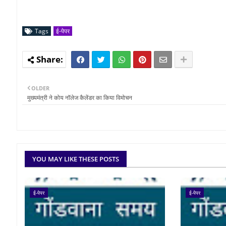
Tags
ई-पेपर
OLDER
मुख्यमंत्री ने कोय नॉलेज कैलेंडर का किया विमोचन
YOU MAY LIKE THESE POSTS
ई-पेपर
ई-पेपर