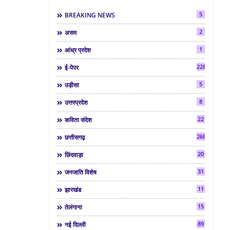
5
BREAKING NEWS
2
असम
1
आंध्र प्रदेश
2286
ई-पेपर
5
उड़ीसा
8
उत्तरप्रदेश
22
कविता संदेश
268
छत्तीसगढ़
20
छिंदवाड़ा
31
जनजाति विशेष
11
झारखंड
15
तेलंगाना
89
नई दिल्ली