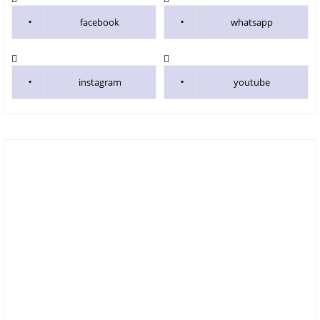
facebook
whatsapp
instagram
youtube