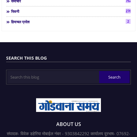
7624
समाचार
2763
सिवनी
2
हिमाचल प्रदेश
SEARCH THIS BLOG
ABOUT US
संपादक- विवेक डहेरिया मोबाईल नंबर - 9303842292 कार्यालय दूरभाष- 07692-