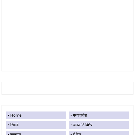
Home
मध्यप्रदेश
सिवनी
जनजाति विशेष
समाचार
ई-पेपर