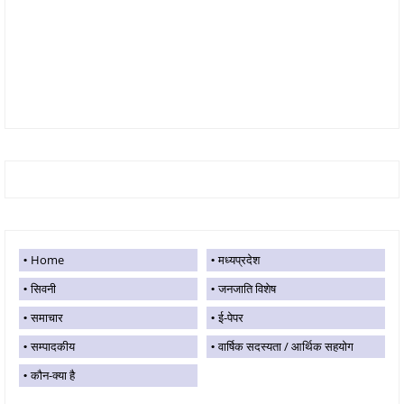
Home
मध्यप्रदेश
सिवनी
जनजाति विशेष
समाचार
ई-पेपर
सम्पादकीय
वार्षिक सदस्यता / आर्थिक सहयोग
कौन-क्या है