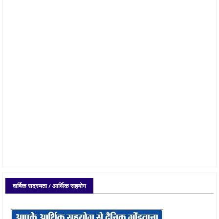
वार्षिक सदस्यता / आर्थिक सहयोग