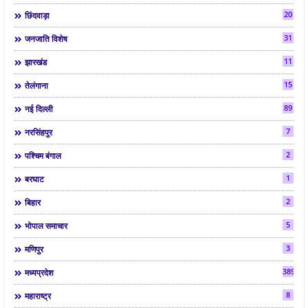
20
छिंदवाड़ा
31
जनजाति विशेष
11
झारखंड
15
तेलंगाना
89
नई दिल्ली
7
नरसिंहपुर
2
पश्चिम बंगाल
1
बरघाट
2
बिहार
5
भोपाल समाचार
3
मणिपुर
3892
मध्यप्रदेश
8
महाराष्ट्र