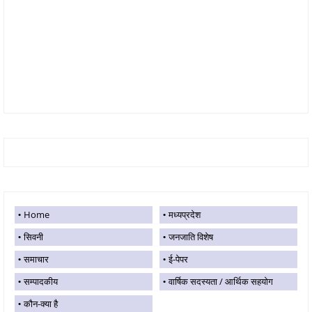
Home
मध्यप्रदेश
सिवनी
जनजाति विशेष
समाचार
ई-पेपर
सम्पादकीय
वार्षिक सदस्यता / आर्थिक सहयोग
कौन-क्या है