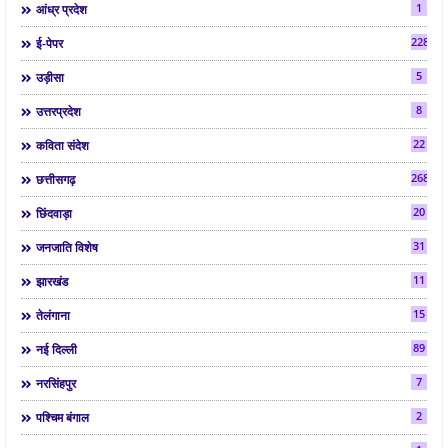
1
आंध्र प्रदेश
2286
ई-पेपर
5
उड़ीसा
8
उत्तरप्रदेश
22
कविता संदेश
268
छत्तीसगढ़
20
छिंदवाड़ा
31
जनजाति विशेष
11
झारखंड
15
तेलंगाना
89
नई दिल्ली
7
नरसिंहपुर
2
पश्चिम बंगाल