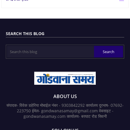
SEARCH THIS BLOG
ABOUT US
संपादक- विवेक डहेरिया मोबाईल नंबर - 9303842292 कार्यालय दूरभाष- 07692-
223750 ईमेल- gondwanasamay@gmail.com वेबसाइट -
gondwanasamay.com कार्यालय- बरघाट रोड सिवनी