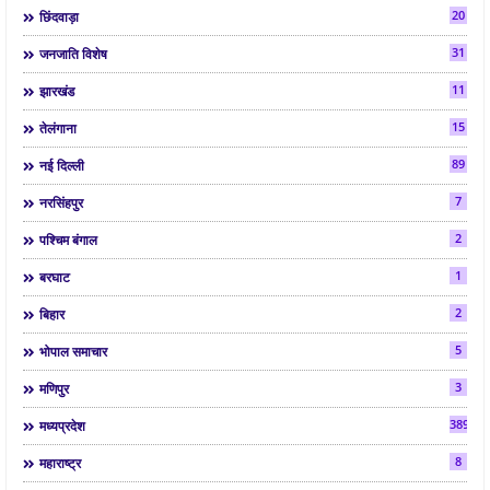
20
छिंदवाड़ा
31
जनजाति विशेष
11
झारखंड
15
तेलंगाना
89
नई दिल्ली
7
नरसिंहपुर
2
पश्चिम बंगाल
1
बरघाट
2
बिहार
5
भोपाल समाचार
3
मणिपुर
3892
मध्यप्रदेश
8
महाराष्ट्र