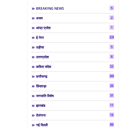
5
BREAKING NEWS
2
असम
1
आंध्र प्रदेश
2286
ई-पेपर
5
उड़ीसा
8
उत्तरप्रदेश
22
कविता संदेश
268
छत्तीसगढ़
20
छिंदवाड़ा
31
जनजाति विशेष
11
झारखंड
15
तेलंगाना
89
नई दिल्ली