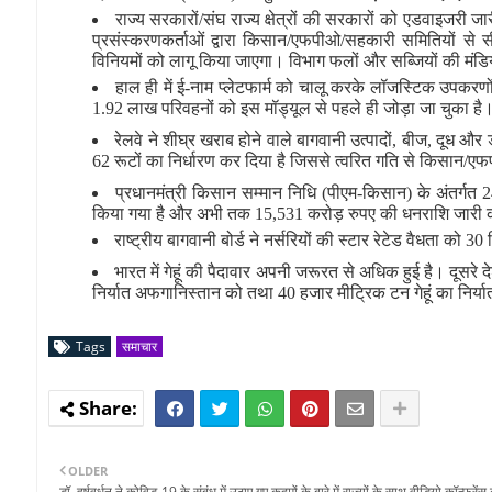
राज्य सरकारों/संघ राज्य क्षेत्रों की सरकारों को एडवाइजरी ज
प्रसंस्करणकर्ताओं द्वारा किसान/एफपीओ/सहकारी समितियों से 
विनियमों को लागू किया जाएगा। विभाग फलों और सब्जियों की मंडिय
हाल ही में ई-नाम प्लेटफार्म को चालू करके लॉजस्टिक उपक
1.92 लाख परिवहनों को इस मॉड्यूल से पहले ही जोड़ा जा चुका है
रेलवे ने शीघ्र खराब होने वाले बागवानी उत्पादों, बीज, दूध और
62 रूटों का निर्धारण कर दिया है जिससे त्वरित गति से किसान/एफपी
प्रधानमंत्री किसान सम्मान निधि (पीएम-किसान) के अंतर्ग
किया गया है और अभी तक 15,531 करोड़ रुपए की धनराशि जारी 
राष्ट्रीय बागवानी बोर्ड ने नर्सरियों की स्टार रेटेड वैधता क
भारत में गेहूं की पैदावार अपनी जरूरत से अधिक हुई है। दूसरे द
निर्यात अफगानिस्तान को तथा 40 हजार मीट्रिक टन गेहूं का निर्य
Tags
समाचार
OLDER
डॉ. हर्षवर्धन ने कोविड-19 के संबंध में उठाए गए कदमों के बारे में राज्यों के साथ वीडियो कॉन्‍फ्रेंस