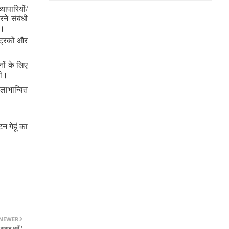
यापारियों/
ने संबंधी
ै।
ट्रकों और
नों के लिए
गी।
लाभान्वित
न गेहूं का
NEWER
रज धुर्वे''