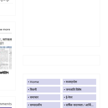
w more
कमेलिंग
Home
मध्यप्रदेश
सिवनी
जनजाति विशेष
समाचार
ई-पेपर
mments
सम्पादकीय
वार्षिक सदस्यता / आर्थिक सहयोग