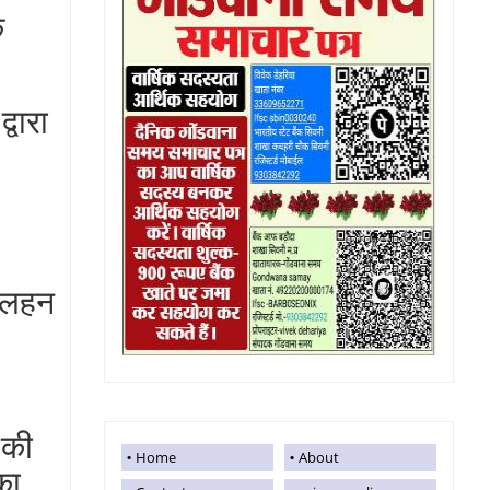
क
वारा
 दलहन
 की
Home
About
का