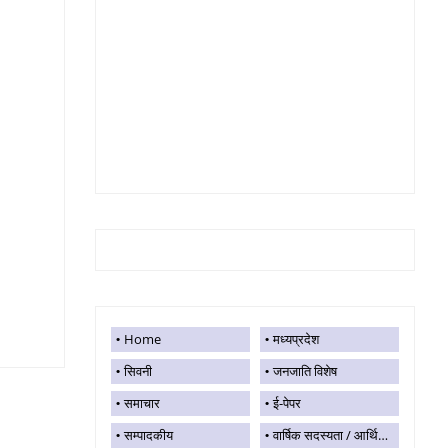
Home
मध्यप्रदेश
सिवनी
जनजाति विशेष
समाचार
ई-पेपर
सम्पादकीय
वार्षिक सदस्यता / आर्थिक सहयोग