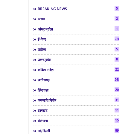
5
BREAKING NEWS
2
असम
1
आंध्र प्रदेश
2286
ई-पेपर
5
उड़ीसा
8
उत्तरप्रदेश
22
कविता संदेश
268
छत्तीसगढ़
20
छिंदवाड़ा
31
जनजाति विशेष
11
झारखंड
15
तेलंगाना
89
नई दिल्ली