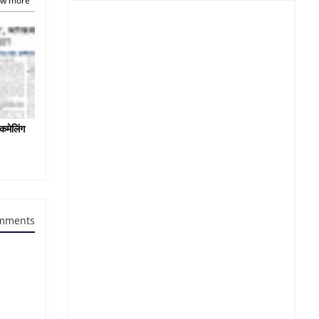
w more
कमेलिंग
mments