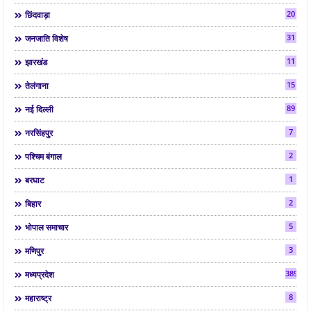
20
छिंदवाड़ा
31
जनजाति विशेष
11
झारखंड
15
तेलंगाना
89
नई दिल्ली
7
नरसिंहपुर
2
पश्चिम बंगाल
1
बरघाट
2
बिहार
5
भोपाल समाचार
3
मणिपुर
3892
मध्यप्रदेश
8
महाराष्ट्र