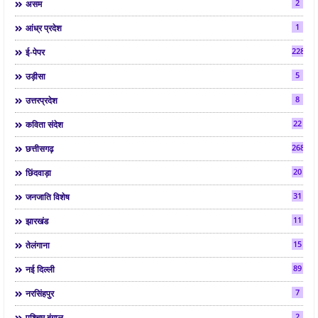
2
असम
1
आंध्र प्रदेश
2286
ई-पेपर
5
उड़ीसा
8
उत्तरप्रदेश
22
कविता संदेश
268
छत्तीसगढ़
20
छिंदवाड़ा
31
जनजाति विशेष
11
झारखंड
15
तेलंगाना
89
नई दिल्ली
7
नरसिंहपुर
2
पश्चिम बंगाल