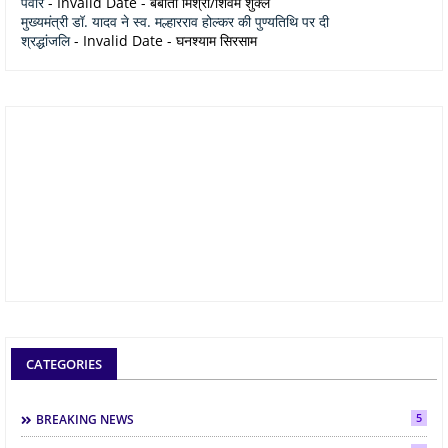
पंवार
- Invalid Date
- बबीता मिश्रा/शिवम शुक्ल
मुख्यमंत्री डॉ. यादव ने स्व. मल्हारराव होल्कर की पुण्यतिथि पर दी
श्रद्धांजलि
- Invalid Date
- घनश्याम सिरसाम
CATEGORIES
5
BREAKING NEWS