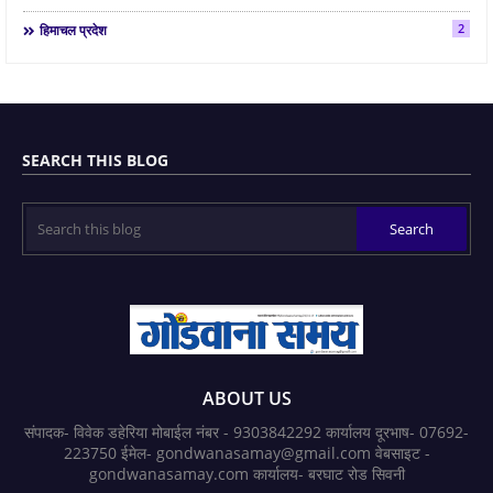
2
हिमाचल प्रदेश
SEARCH THIS BLOG
ABOUT US
संपादक- विवेक डहेरिया मोबाईल नंबर - 9303842292 कार्यालय दूरभाष- 07692-
223750 ईमेल- gondwanasamay@gmail.com वेबसाइट -
gondwanasamay.com कार्यालय- बरघाट रोड सिवनी