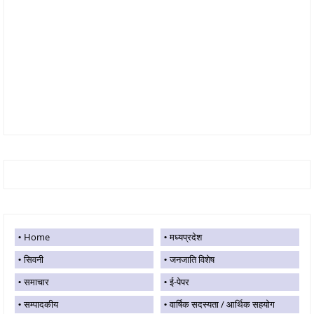
Home
मध्यप्रदेश
सिवनी
जनजाति विशेष
समाचार
ई-पेपर
सम्पादकीय
वार्षिक सदस्यता / आर्थिक सहयोग