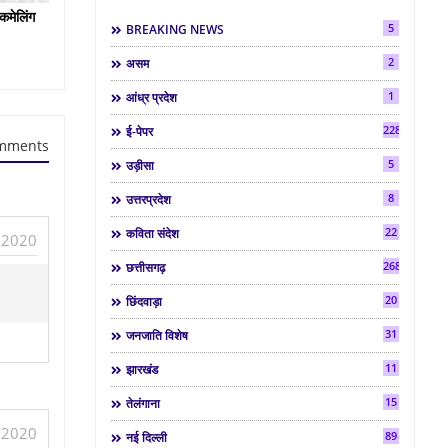
कमेलिंग
5
BREAKING NEWS
2
असम
1
आंध्र प्रदेश
2286
ई-पेपर
mments
5
उड़ीसा
8
उत्तरप्रदेश
22
कविता संदेश
, 2020
268
छत्तीसगढ़
20
छिंदवाड़ा
31
जनजाति विशेष
11
झारखंड
15
तेलंगाना
, 2020
89
नई दिल्ली